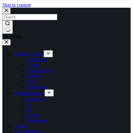
Skip to content
No results
Physical Goods
TSF Merch
T Shirt
Compact Disc
Cassette
Vinyl
Accessories
Digital Releases
Exclusives
LP
EP
Singles
Publication
Tickets
Our Manifesto