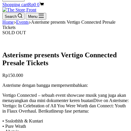
Shopping cart
Rp
0
0
Search
Menu
Home
Events
Asterisme presents Vertigo Connected Presale
Tickets
SOLD OUT
Asterisme presents Vertigo Connected
Presale Tickets
Rp
150.000
Asterisme
dengan
bangga
mempersembahkan
:
Vertigo Connected
–
sebuah
event showcase
musik
yang juga
akan
menayangkan
dua mini
dokumenter
keren
buatan
Dive on
Asterisme
:
Vertigo: In Celebration of All You Were Worth
dan
Connect: Youth
in
Flaux
Overhaul
.
Berikut
lineup
fase
pertama
:
•
Ssslothhh
&
Kuntari
•
Pure Wrath