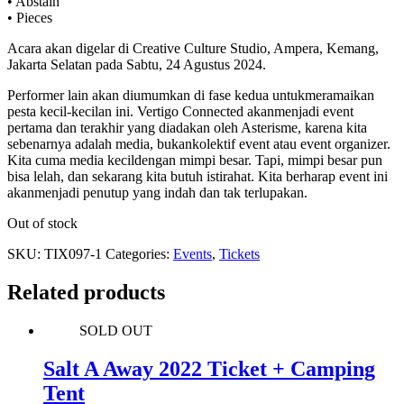
•
Abstain
•
Pieces
Acara
akan
digelar
di Creative Culture Studio, Ampera, Kemang,
Jakarta Selatan pada Sabtu, 24 Agustus 2024.
Performer lain
akan
diumumkan
di
fase
kedua
untuk
meramaikan
pesta
kecil-kecilan
ini
.
Vertigo Connected
akan
menjadi
event
pertama
dan
terakhir
yang
diadakan
oleh
Asterisme
,
karena
kita
sebenarnya
adalah
media,
bukan
kolektif
event
atau
event organizer.
Kita
cuma
media
kecil
dengan
mimpi
besar
. Tapi,
mimpi
besar
pun
bisa
lelah
, dan
sekarang
kita
butuh
istirahat
. Kita
berharap
event
ini
akan
menjadi
penutup
yang
indah
dan
tak
terlupakan
.
Out of stock
SKU:
TIX097-1
Categories:
Events
,
Tickets
Related products
SOLD OUT
Salt A Away 2022 Ticket + Camping
Tent