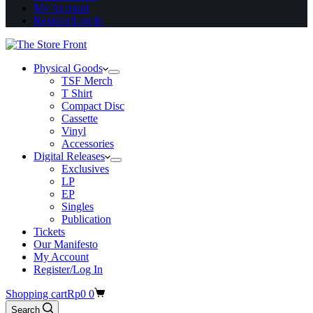
My Account
Register/Log In
Physical Goods
TSF Merch
T Shirt
Compact Disc
Cassette
Vinyl
Accessories
Digital Releases
Exclusives
LP
EP
Singles
Publication
Tickets
Our Manifesto
My Account
Register/Log In
Shopping cart
Rp
0
0
Search