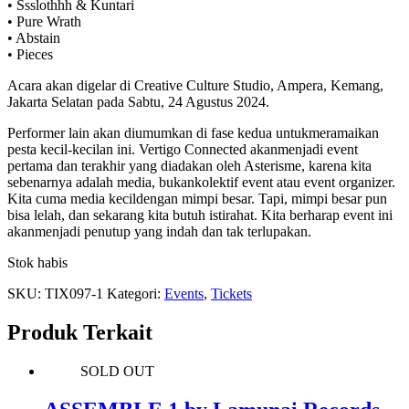
•
Ssslothhh
&
Kuntari
•
Pure Wrath
•
Abstain
•
Pieces
Acara
akan
digelar
di Creative Culture Studio, Ampera, Kemang,
Jakarta Selatan pada Sabtu, 24 Agustus 2024.
Performer lain
akan
diumumkan
di
fase
kedua
untuk
meramaikan
pesta
kecil-kecilan
ini
.
Vertigo Connected
akan
menjadi
event
pertama
dan
terakhir
yang
diadakan
oleh
Asterisme
,
karena
kita
sebenarnya
adalah
media,
bukan
kolektif
event
atau
event organizer.
Kita
cuma
media
kecil
dengan
mimpi
besar
. Tapi,
mimpi
besar
pun
bisa
lelah
, dan
sekarang
kita
butuh
istirahat
. Kita
berharap
event
ini
akan
menjadi
penutup
yang
indah
dan
tak
terlupakan
.
Stok habis
SKU:
TIX097-1
Kategori:
Events
,
Tickets
Produk Terkait
SOLD OUT