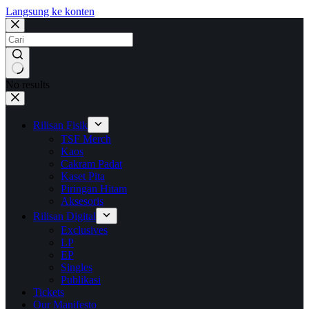
Langsung ke konten
No results
Rilisan Fisik
TSF Merch
Kaos
Cakram Padat
Kaset Pita
Piringan Hitam
Aksesoris
Rilisan Digital
Exclusives
LP
EP
Singles
Publikasi
Tickets
Our Manifesto