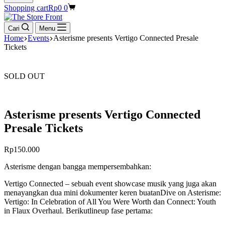
Shopping cart
Rp
0
0
Cari
Menu
Home
Events
Asterisme presents Vertigo Connected Presale
Tickets
SOLD OUT
Asterisme presents Vertigo Connected
Presale Tickets
Rp
150.000
Asterisme
dengan
bangga
mempersembahkan
:
Vertigo Connected
–
sebuah
event showcase
musik
yang juga
akan
menayangkan
dua mini
dokumenter
keren
buatan
Dive on
Asterisme
:
Vertigo: In Celebration of All You Were Worth
dan
Connect: Youth
in
Flaux
Overhaul
.
Berikut
lineup
fase
pertama
: