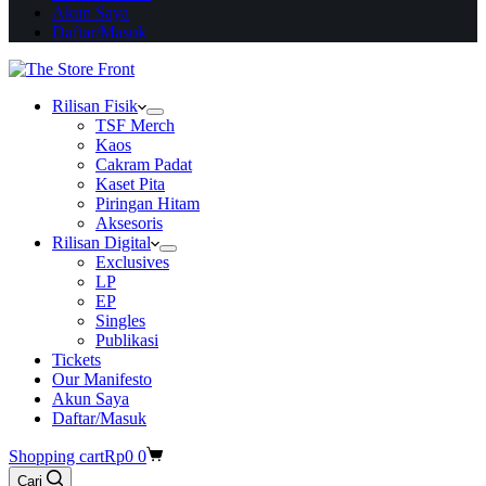
Akun Saya
Daftar/Masuk
Rilisan Fisik
TSF Merch
Kaos
Cakram Padat
Kaset Pita
Piringan Hitam
Aksesoris
Rilisan Digital
Exclusives
LP
EP
Singles
Publikasi
Tickets
Our Manifesto
Akun Saya
Daftar/Masuk
Shopping cart
Rp
0
0
Cari