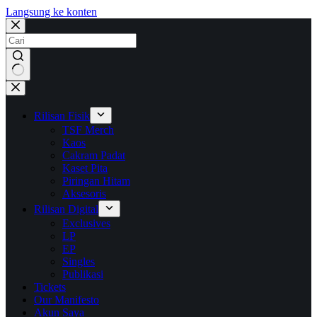
Langsung ke konten
No
results
Rilisan Fisik
TSF Merch
Kaos
Cakram Padat
Kaset Pita
Piringan Hitam
Aksesoris
Rilisan Digital
Exclusives
LP
EP
Singles
Publikasi
Tickets
Our Manifesto
Akun Saya