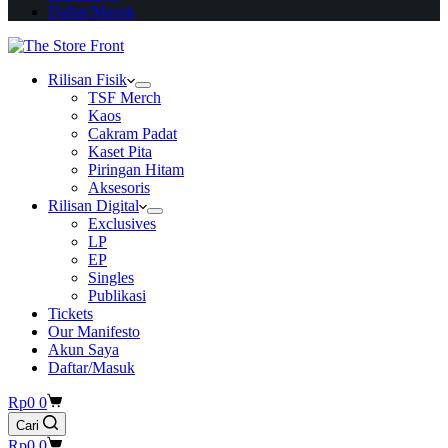
Daftar/Masuk
Rilisan Fisik
TSF Merch
Kaos
Cakram Padat
Kaset Pita
Piringan Hitam
Aksesoris
Rilisan Digital
Exclusives
LP
EP
Singles
Publikasi
Tickets
Our Manifesto
Akun Saya
Daftar/Masuk
Shopping
Rp
0
0
cart
Cari
Shopping
Rp
0
0