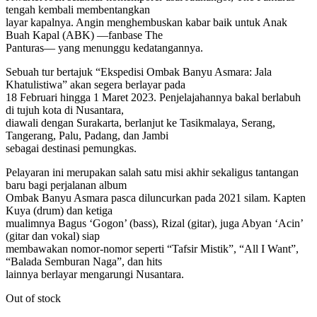
tengah kembali membentangkan
layar kapalnya. Angin menghembuskan kabar baik untuk Anak
Buah Kapal (ABK) —fanbase The
Panturas— yang menunggu kedatangannya.
Sebuah tur bertajuk “Ekspedisi Ombak Banyu Asmara: Jala
Khatulistiwa” akan segera berlayar pada
18 Februari hingga 1 Maret 2023. Penjelajahannya bakal berlabuh
di tujuh kota di Nusantara,
diawali dengan Surakarta, berlanjut ke Tasikmalaya, Serang,
Tangerang, Palu, Padang, dan Jambi
sebagai destinasi pemungkas.
Pelayaran ini merupakan salah satu misi akhir sekaligus tantangan
baru bagi perjalanan album
Ombak Banyu Asmara pasca diluncurkan pada 2021 silam. Kapten
Kuya (drum) dan ketiga
mualimnya Bagus ‘Gogon’ (bass), Rizal (gitar), juga Abyan ‘Acin’
(gitar dan vokal) siap
membawakan nomor-nomor seperti “Tafsir Mistik”, “All I Want”,
“Balada Semburan Naga”, dan hits
lainnya berlayar mengarungi Nusantara.
Out of stock