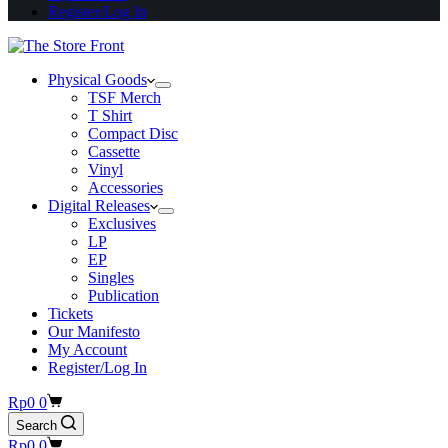
Register/Log In
Physical Goods
TSF Merch
T Shirt
Compact Disc
Cassette
Vinyl
Accessories
Digital Releases
Exclusives
LP
EP
Singles
Publication
Tickets
Our Manifesto
My Account
Register/Log In
Shopping
Rp
0
0
cart
Search
Shopping
Rp
0
0