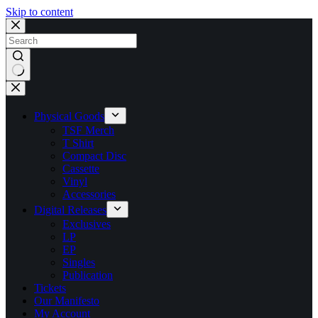
Skip to content
No
results
Physical Goods
TSF Merch
T Shirt
Compact Disc
Cassette
Vinyl
Accessories
Digital Releases
Exclusives
LP
EP
Singles
Publication
Tickets
Our Manifesto
My Account