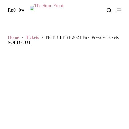
S
Rp
0
0
k
Shopping
i
cart
p
t
o
c
Home
Tickets
NCEK FEST 2023 First Presale Tickets
o
SOLD OUT
n
t
e
n
t