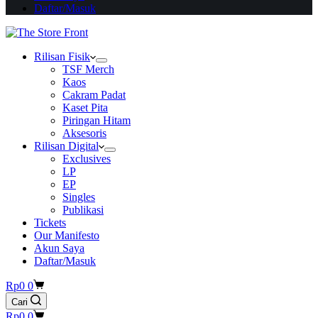
Daftar/Masuk
Rilisan Fisik
TSF Merch
Kaos
Cakram Padat
Kaset Pita
Piringan Hitam
Aksesoris
Rilisan Digital
Exclusives
LP
EP
Singles
Publikasi
Tickets
Our Manifesto
Akun Saya
Daftar/Masuk
Shopping
Rp
0
0
cart
Cari
Shopping
Rp
0
0