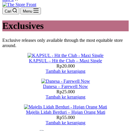
cart
Cari
Menu
Exclusives
Exclusive releases only available through the most equitable store
around.
KAPSUL – Hit the Club – Maxi Single
Rp
20.000
Tambah ke keranjang
Danesa – Farewell Now
Rp
25.000
Tambah ke keranjang
Majelis Lidah Berduri – Hujan Orang Mati
Rp
55.000
Tambah ke keranjang