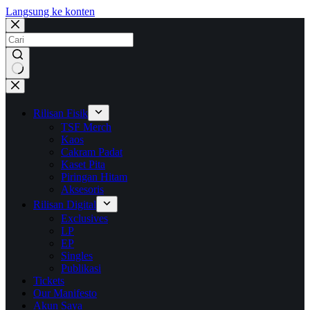
Langsung ke konten
No
results
Rilisan Fisik
TSF Merch
Kaos
Cakram Padat
Kaset Pita
Piringan Hitam
Aksesoris
Rilisan Digital
Exclusives
LP
EP
Singles
Publikasi
Tickets
Our Manifesto
Akun Saya