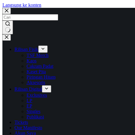
Langsung ke konten
No
results
Rilisan Fisik
TSF Merch
Kaos
Cakram Padat
Kaset Pita
Piringan Hitam
Aksesoris
Rilisan Digital
Exclusives
LP
EP
Singles
Publikasi
Tickets
Our Manifesto
Akun Saya