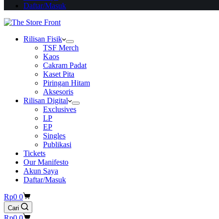
Daftar/Masuk
Rilisan Fisik
TSF Merch
Kaos
Cakram Padat
Kaset Pita
Piringan Hitam
Aksesoris
Rilisan Digital
Exclusives
LP
EP
Singles
Publikasi
Tickets
Our Manifesto
Akun Saya
Daftar/Masuk
Shopping
Rp
0
0
cart
Cari
Shopping
Rp
0
0