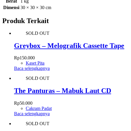
Berat
1 kg
Dimensi
30 × 30 × 30 cm
Produk Terkait
SOLD OUT
Greybox – Melografik Cassette Tape
Rp
150.000
Kaset Pita
Baca selengkapnya
SOLD OUT
The Panturas – Mabuk Laut CD
Rp
50.000
Cakram Padat
Baca selengkapnya
SOLD OUT