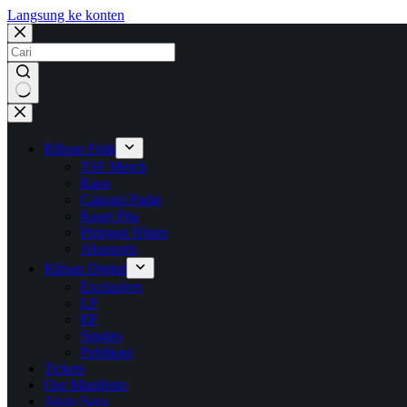
Langsung ke konten
No
results
Rilisan Fisik
TSF Merch
Kaos
Cakram Padat
Kaset Pita
Piringan Hitam
Aksesoris
Rilisan Digital
Exclusives
LP
EP
Singles
Publikasi
Tickets
Our Manifesto
Akun Saya