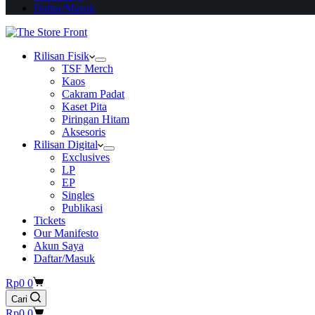
Daftar/Masuk
Rilisan Fisik
TSF Merch
Kaos
Cakram Padat
Kaset Pita
Piringan Hitam
Aksesoris
Rilisan Digital
Exclusives
LP
EP
Singles
Publikasi
Tickets
Our Manifesto
Akun Saya
Daftar/Masuk
Shopping
Rp
0
0
cart
Cari
Shopping
Rp
0
0