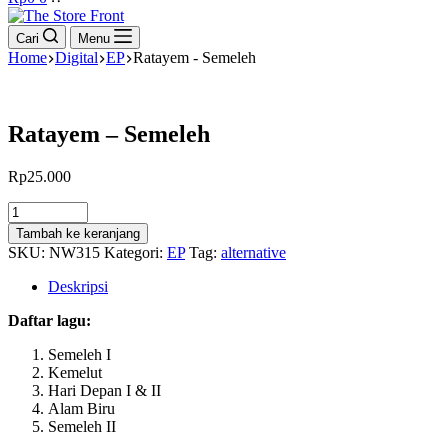
cart
Cari
Menu
Home
Digital
EP
Ratayem - Semeleh
Ratayem – Semeleh
Rp
25.000
Kuantitas
Ratayem
Tambah ke keranjang
-
SKU:
NW315
Kategori:
EP
Tag:
alternative
Semeleh
Deskripsi
Daftar lagu:
Semeleh I
Kemelut
Hari Depan I & II
Alam Biru
Semeleh II