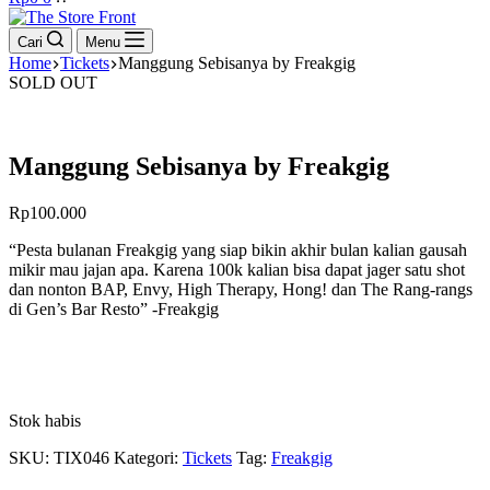
cart
Cari
Menu
Home
Tickets
Manggung Sebisanya by Freakgig
SOLD OUT
Manggung Sebisanya by Freakgig
Rp
100.000
“Pesta bulanan Freakgig yang siap bikin akhir bulan kalian gausah
mikir mau jajan apa. Karena 100k kalian bisa dapat jager satu shot
dan nonton BAP, Envy, High Therapy, Hong! dan The Rang-rangs
di Gen’s Bar Resto” -Freakgig
Stok habis
SKU:
TIX046
Kategori:
Tickets
Tag:
Freakgig