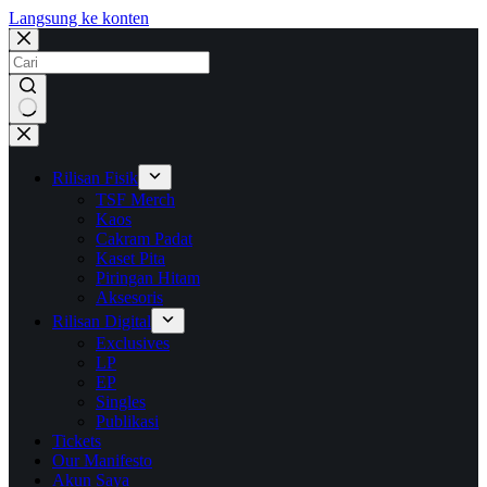
Langsung ke konten
No
results
Rilisan Fisik
TSF Merch
Kaos
Cakram Padat
Kaset Pita
Piringan Hitam
Aksesoris
Rilisan Digital
Exclusives
LP
EP
Singles
Publikasi
Tickets
Our Manifesto
Akun Saya