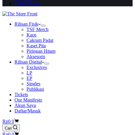
Daftar/Masuk
Rilisan Fisik
TSF Merch
Kaos
Cakram Padat
Kaset Pita
Piringan Hitam
Aksesoris
Rilisan Digital
Exclusives
LP
EP
Singles
Publikasi
Tickets
Our Manifesto
Akun Saya
Daftar/Masuk
Shopping
Rp
0
0
cart
Cari
Shopping
Rp
0
0