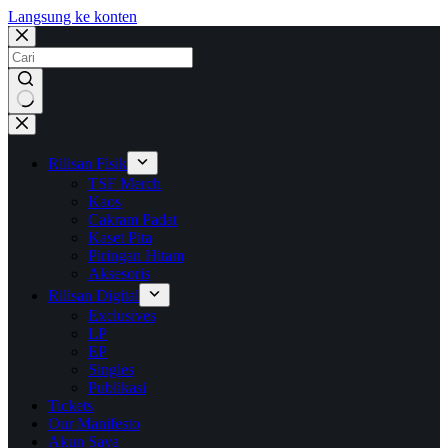
Langsung ke konten
No
results
Rilisan Fisik
TSF Merch
Kaos
Cakram Padat
Kaset Pita
Piringan Hitam
Aksesoris
Rilisan Digital
Exclusives
LP
EP
Singles
Publikasi
Tickets
Our Manifesto
Akun Saya