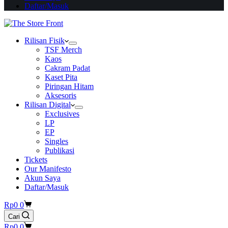
Daftar/Masuk
Rilisan Fisik
TSF Merch
Kaos
Cakram Padat
Kaset Pita
Piringan Hitam
Aksesoris
Rilisan Digital
Exclusives
LP
EP
Singles
Publikasi
Tickets
Our Manifesto
Akun Saya
Daftar/Masuk
Shopping
Rp
0
0
cart
Cari
Shopping
Rp
0
0