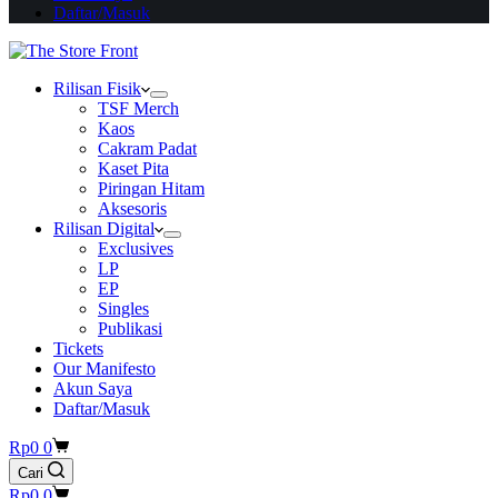
Daftar/Masuk
Rilisan Fisik
TSF Merch
Kaos
Cakram Padat
Kaset Pita
Piringan Hitam
Aksesoris
Rilisan Digital
Exclusives
LP
EP
Singles
Publikasi
Tickets
Our Manifesto
Akun Saya
Daftar/Masuk
Shopping
Rp
0
0
cart
Cari
Shopping
Rp
0
0