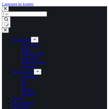
Langsung ke konten
No
results
Rilisan Fisik
TSF Merch
Kaos
Cakram Padat
Kaset Pita
Piringan Hitam
Aksesoris
Rilisan Digital
Exclusives
LP
EP
Singles
Publikasi
Tickets
Our Manifesto
Akun Saya